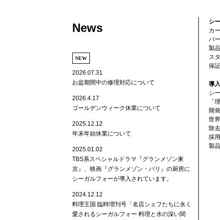
シ
News
カ
パ
製
ス
NEW
保
2026.07.31
お盆期間中の修理対応について
導
シ
2026.4.17
「
ゴールデンウィーク休業について
開
世
2025.12.12
除
年末年始休業について
採
製
2025.01.02
TBS系スペシャルドラマ『グランメゾン東
京』、映画『グランメゾン・パリ』の厨房に
シーガルフォーが導入されています。
2024.12.12
料理王国 臨時増刊号「名店シェフたちに永く
愛されるシーガルフォー 料理と水の深い関