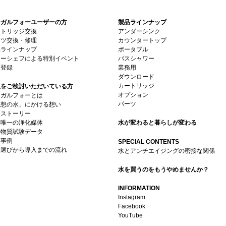
ーガルフォーユーザーの方
製品ラインナップ
ートリッジ交換
アンダーシンク
ーツ交換・修理
カウンタートップ
品ラインナップ
ポータブル
ターシェフによる特別イベント
バスシャワー
証登録
業務用
ダウンロード
カートリッジ
入をご検討いただいている方
オプション
ーガルフォーとは
パーツ
理想の水」にかける想い
発ストーリー
界唯一の浄化媒体
水が変わると暮らしが変わる
去物質試験データ
用事例
SPECIAL CONTENTS
品選びから導入までの流れ
水とアンチエイジングの密接な関係
水を買うのをもうやめませんか？
INFORMATION
Instagram
Facebook
YouTube