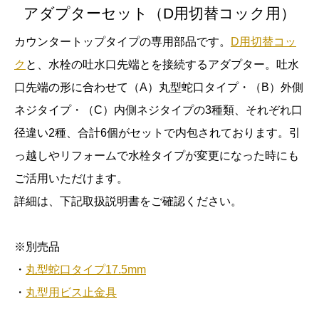
アダプターセット（D用切替コック用）
カウンタートップタイプの専用部品です。
D用切替コッ
ク
と、水栓の吐水口先端とを接続するアダプター。吐水
口先端の形に合わせて（A）丸型蛇口タイプ・（B）外側
ネジタイプ・（C）内側ネジタイプの3種類、それぞれ口
径違い2種、合計6個がセットで内包されております。引
っ越しやリフォームで水栓タイプが変更になった時にも
ご活用いただけます。
詳細は、下記取扱説明書をご確認ください。
※別売品
・
丸型蛇口タイプ17.5mm
・
丸型用ビス止金具