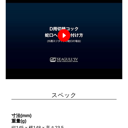
スペック
寸法(mm)
重量(g)
縦145 × 横148 × 高さ23.5