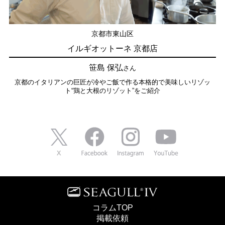
京都市東山区
イルギオットーネ 京都店
笹島 保弘
さん
京都のイタリアンの巨匠が冷やご飯で作る本格的で美味しいリゾッ
ト“鶏と大根のリゾット”をご紹介
コラムTOP
掲載依頼